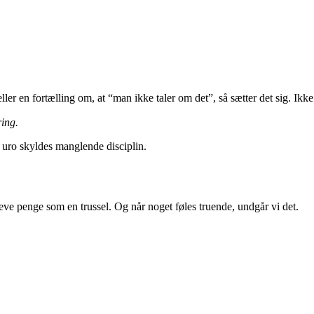
er en fortælling om, at “man ikke taler om det”, så sætter det sig. Ik
ing.
 uro skyldes manglende disciplin.
leve penge som en trussel. Og når noget føles truende, undgår vi det.