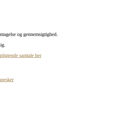
entagelse og gennemsigtighed.
ig.
pligtende samtale her
nnesker