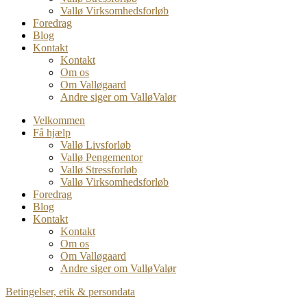
Vallø Virksomhedsforløb
Foredrag
Blog
Kontakt
Kontakt
Om os
Om Valløgaard
Andre siger om ValløValør
Velkommen
Få hjælp
Vallø Livsforløb
Vallø Pengementor
Vallø Stressforløb
Vallø Virksomhedsforløb
Foredrag
Blog
Kontakt
Kontakt
Om os
Om Valløgaard
Andre siger om ValløValør
Betingelser, etik & persondata