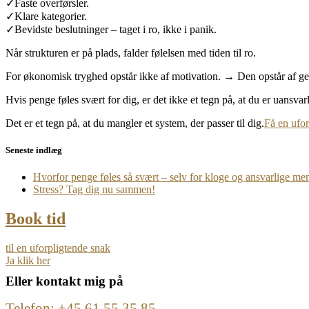
✓
Faste overførsler.
✓
Klare kategorier.
✓
Bevidste beslutninger – taget i ro, ikke i panik.
Når strukturen er på plads, falder følelsen med tiden til ro.
For økonomisk tryghed opstår ikke af motivation.
→
Den opstår af g
Hvis penge føles svært for dig, er det ikke et tegn på, at du er uansvarl
Det er et tegn på, at du mangler et system, der passer til dig.
Få en ufor
Seneste indlæg
Hvorfor penge føles så svært – selv for kloge og ansvarlige me
Stress? Tag dig nu sammen!
Book tid
til en uforpligtende snak
Ja klik her
Eller kontakt mig på
Telefon: +45 61 55 35 85