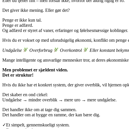
Eller du tjener fint – men forstår ikke, hvorfor der aldrig rigtig er ro.
Det giver ikke mening.
Eller gør det?
Penge er ikke kun tal.
Penge er adfærd.
Og adfærd er styret af vaner, erfaringer og følelsesmæssige koblinger.
Hvis du er vokset op med uforudsigelig økonomi, konflikt om penge ell
Undgåelse
Overforbrug
Overkontrol
Eller konstant bekymr
Mange intelligente og ansvarlige mennesker tror, at deres økonomiske
Men problemet er sjældent viden.
Det er struktur!
Hvis du ikke har et konkret system, der giver overblik, vil hjernen op
Det skaber en ond cirkel:
Undgåelse
→
mindre overblik
→
mere uro
→
mere undgåelse.
Det handler ikke om at tage dig sammen.
Det handler om at bygge en ramme, der kan bære dig.
✓
Et simpelt, gennemskueligt system.