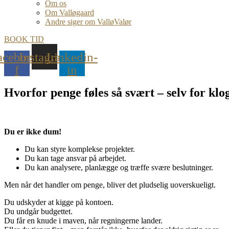
Om os
Om Valløgaard
Andre siger om ValløValør
BOOK TID
acebook-
Instagram
Linkedin-
f
in
Hvorfor penge føles så svært – selv for kl
Du
er ikke dum!
Du kan styre komplekse projekter.
Du kan tage ansvar på arbejdet.
Du kan analysere, planlægge og træffe svære beslutninger.
Men når det handler om penge, bliver det pludselig uoverskueligt.
Du udskyder at kigge på kontoen.
Du undgår budgettet.
Du får en knude i maven, når regningerne lander.