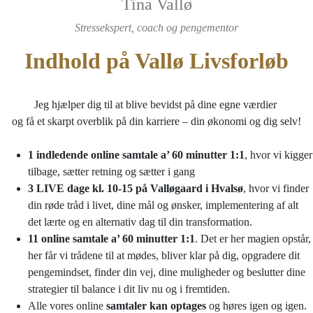
Tina Vallø
Stressekspert, coach og pengementor
Indhold på Vallø Livsforløb
Jeg hjælper dig til at blive bevidst på dine egne værdier
og få et skarpt overblik
på din karriere – din økonomi og dig selv!
1 indledende online samtale a’ 60 minutter 1:1
, hvor vi kigger
tilbage, sætter retning og sætter i gang
3 LIVE dage kl. 10-15 på Valløgaard i Hvalsø
, hvor vi finder
din røde tråd i livet, dine mål og ønsker, implementering af alt
det lærte og en alternativ dag til din transformation.
11 online samtale a’ 60 minutter
1:1
. Det er her magien opstår,
her får vi trådene til at mødes, bliver klar på dig, opgradere dit
pengemindset, finder din vej, dine muligheder og beslutter dine
strategier til balance i dit liv nu og i fremtiden.
Alle vores online
samtaler kan optages
og høres igen og igen.