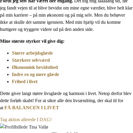
Fordi jeg selv har været der engang.
Det tog mig laaaaang tid, før
jeg fandt vejen til at blive bevidst om mine egne værdier, blive helt klar
på min karriere – på min økonomi og på mig selv. Men du behøver
ikke at skulle det samme igennem. Med min hjælp vil du komme
hurtigere og tryggere videre ud på den anden side.
Mine største styrker vil give dig:
Større arbejdsglæde
Stærkere selvværd
Økonomisk bevidsthed
Indre ro og mere glæde
Frihed i livet
Dette giver langt større livsglæde og harmoni i livet. Netop derfor blev
dette forløb skabt! For at sikre alle den livsændring, der skal til for
at
FÅ BALANCEN I LIVET
Tag aktion allerede I DAG!