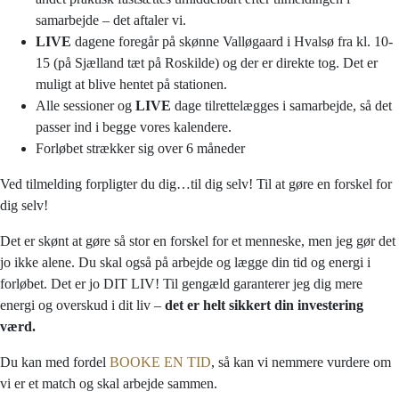
samarbejde – det aftaler vi.
LIVE
dagene foregår på skønne Valløgaard i Hvalsø fra kl. 10-
15 (på Sjælland tæt på Roskilde) og der er direkte tog. Det er
muligt at blive hentet på stationen.
Alle sessioner og
LIVE
dage tilrettelægges i samarbejde, så det
passer ind i begge vores kalendere.
Forløbet strækker sig over 6 måneder
Ved tilmelding forpligter du dig…til dig selv! Til at gøre en forskel for
dig selv!
Det er skønt at gøre så stor en forskel for et menneske, men jeg gør det
jo ikke alene. Du skal også på arbejde og lægge din tid og energi i
forløbet. Det er jo DIT LIV! Til gengæld garanterer jeg dig mere
energi og overskud i dit liv –
det er helt sikkert din investering
værd.
Du kan med fordel
BOOKE EN TID
, så kan vi nemmere vurdere om
vi er et match og skal arbejde sammen.