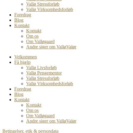
Vallø Stressforløb
Vallø Virksomhedsforløb
Foredrag
Blog
Kontakt
Kontakt
Om os
Om Valløgaard
Andre siger om ValløValør
Velkommen
Få hjælp
Vallø Livsforløb
Vallø Pengementor
Vallø Stressforløb
Vallø Virksomhedsforløb
Foredrag
Blog
Kontakt
Kontakt
Om os
Om Valløgaard
Andre siger om ValløValør
Betingelser, etik & persondata