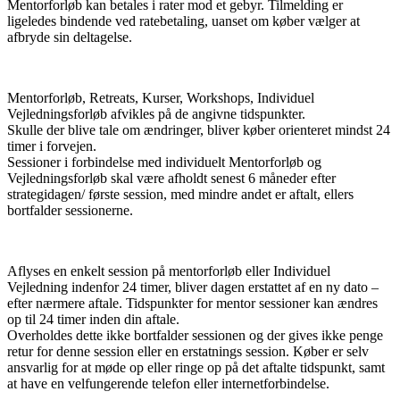
Mentorforløb kan betales i rater mod et gebyr. Tilmelding er
ligeledes bindende ved ratebetaling, uanset om køber vælger at
afbryde sin deltagelse.
Mentorforløb, Retreats, Kurser, Workshops, Individuel
Vejledningsforløb afvikles på de angivne tidspunkter.
Skulle der blive tale om ændringer, bliver køber orienteret mindst 24
timer i forvejen.
Sessioner i forbindelse med individuelt Mentorforløb og
Vejledningsforløb skal være afholdt senest 6 måneder efter
strategidagen/ første session, med mindre andet er aftalt, ellers
bortfalder sessionerne.
Aflyses en enkelt session på mentorforløb eller Individuel
Vejledning indenfor 24 timer, bliver dagen erstattet af en ny dato –
efter nærmere aftale. Tidspunkter for mentor sessioner kan ændres
op til 24 timer inden din aftale.
Overholdes dette ikke bortfalder sessionen og der gives ikke penge
retur for denne session eller en erstatnings session. Køber er selv
ansvarlig for at møde op eller ringe op på det aftalte tidspunkt, samt
at have en velfungerende telefon eller internetforbindelse.