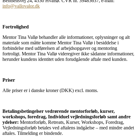
Bentsensvej 24, 4330 Hvalsø. CVR nr. 39483637, e-mail:
info@vallovalor.dk
Fortrolighed
Mentor Tina Vallø behandler alle informationer, oplysninger og alt
materiale som måtte komme Mentor Tina Vallø i besiddelse i
forbindelse med udførelsen af arbejdsopgaver og mentoring
fortroligt. Mentor Tina Vallø videregiver ikke sådanne informationer,
herunder kundens identitet uden forudgående aftale med kunden.
Priser
Alle priser er i danske kroner (DKK) excl. moms.
Betalingsbetingelser vedrørende mentorforløb, kurser,
workshops, foredrag, Individuel vejledningsforløb samt andre
ydelser:
Mentorforløb, Retreats, Kurser, Workshops, Foredrag,
Vejledningsforløb betales ved aftalens indgåelse – med mindre andet
aftales. Tilmelding er bindende.